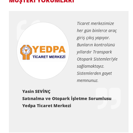
MÜŞTERİ YORUMLARI
Ticaret merkezimize
her gün binlerce araç
giriş çıkış yapıyor.
Bunların kontrolünü
yıllardır Transpark
Otopark Sistemleri’yle
sağlamaktayız.
Sistemlerden gayet
memnunuz.
Yasin SEVİNÇ
Satınalma ve Otopark İşletme Sorumlusu
Yedpa Ticaret Merkezi