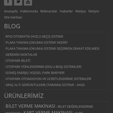
Anasayfa
Hakkımızda
Referanslar
Haberler
Medya
İletişim
Site Haritası
BLOG
RFID OTOMATİK (HIZLI) GEÇİŞ SİSTEMİ
PLAKA TANIMA (OKUMA) SİSTEMİ NEDİR?
PLAKA TANIMA (OKUMA) SİSTEMİ SEÇERKEN DİKKAT EDİLMESİ
GEREKEN NOKTALAR
OTOPARK BİLETİ
OTOPARK YÖNLENDİRME (DOLU-BOŞ) SİSTEMLERİ
GÜNEŞ ENERJİLİ KİŞİSEL PARK BARİYERİ
OTOPARK OTOMASYON VE ÜCRETLENDİRME SİSTEMLERİ
ARAÇ ALTI GÖRÜNTÜLEME (TARAMA) SİSTEMİ - AAGS
OTOPARK BARİYER SİSTEMİ
ÜRÜNLERİMİZ
YOL KESİCİ - BLOK BARİYER SİSTEMİ
MANTAR BARİYER SİSTEMİ
BİLET VERME MAKİNASI
-
BİLET DEĞERLENDİRME
MERKEZİ ÖDEMELİ SİSTEM
KART VERME MAKİNASI