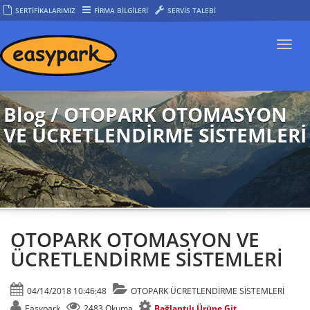
SERTİFİKALARIMIZ
FİRMA BİLGİLERİ
SERVİS TALEBİ
Togg
navi
Blog / OTOPARK OTOMASYON
VE ÜCRETLENDİRME SİSTEMLERİ
OTOPARK OTOMASYON VE
ÜCRETLENDİRME SİSTEMLERİ
04/14/2018 10:46:48
OTOPARK ÜCRETLENDİRME SİSTEMLERİ
Easypark
2483 Okuma
Bağlantılı Ürüne Git